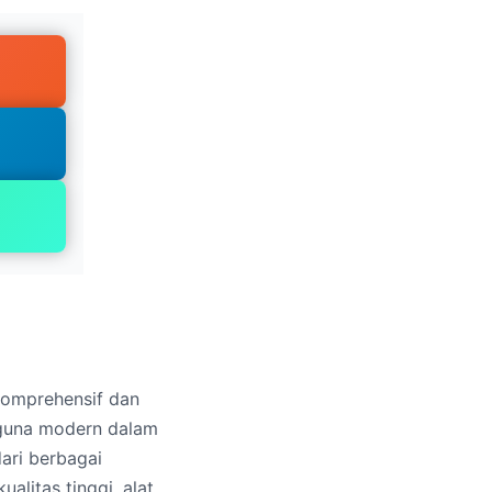
komprehensif dan
gguna modern dalam
dari berbagai
alitas tinggi, alat