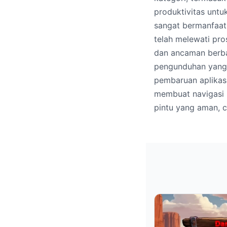
produktivitas untu
sangat bermanfaat.
telah melewati pr
dan ancaman berb
pengunduhan yang 
pembaruan aplikas
membuat navigasi m
pintu yang aman, c