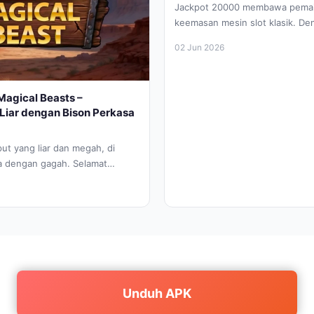
Jackpot 20000 membawa pemain
keemasan mesin slot klasik. De
mengusung estetika retro, perm
02 Jun 2026
menghadirkan...
 Magical Beasts –
 Liar dengan Bison Perkasa
ut yang liar dan megah, di
a dengan gagah. Selamat
airie: Magical Beasts,...
Unduh APK