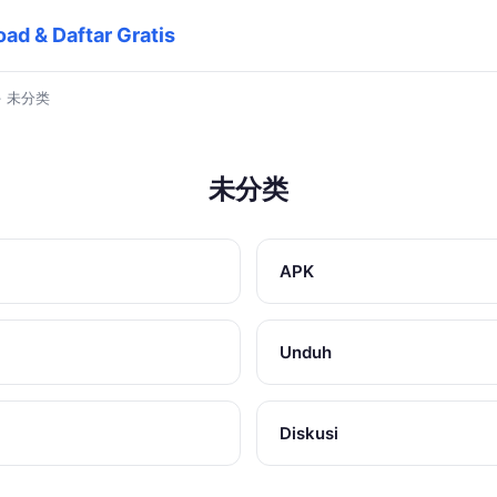
oad & Daftar Gratis
›
未分类
未分类
APK
Unduh
Diskusi