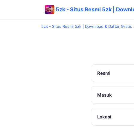
5zk - Situs Resmi 5zk | Downl
5zk - Situs Resmi 5zk | Download & Daftar Gratis
Resmi
Masuk
Lokasi