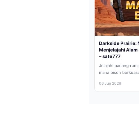
Darkside Prairie:
Menjelajahi Alam
– sate777
Jelajahi padang rump
mana bison berkuas
datang di Darkside Pr
06 Jun 2026